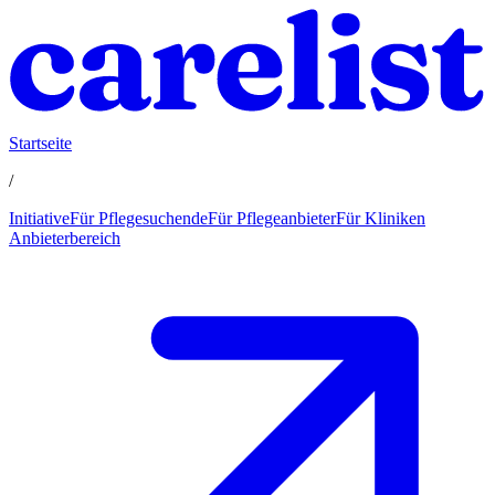
Startseite
/
Initiative
Für Pflegesuchende
Für Pflegeanbieter
Für Kliniken
Anbieterbereich