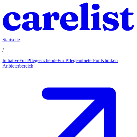
Startseite
/
Initiative
Für Pflegesuchende
Für Pflegeanbieter
Für Kliniken
Anbieterbereich