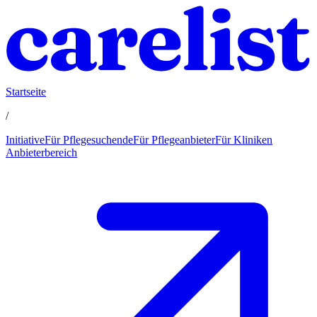
Startseite
/
Initiative
Für Pflegesuchende
Für Pflegeanbieter
Für Kliniken
Anbieterbereich