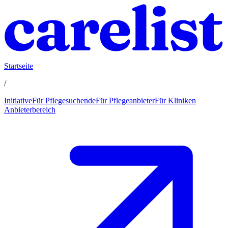
Startseite
/
Initiative
Für Pflegesuchende
Für Pflegeanbieter
Für Kliniken
Anbieterbereich