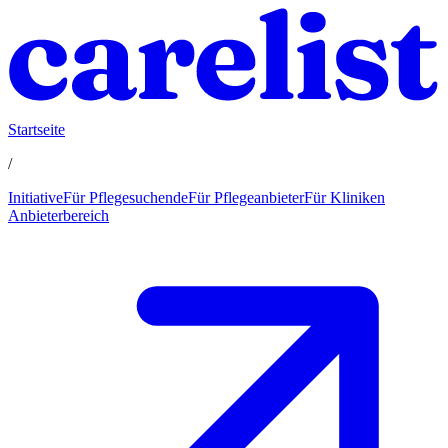
Startseite
/
Initiative
Für Pflegesuchende
Für Pflegeanbieter
Für Kliniken
Anbieterbereich