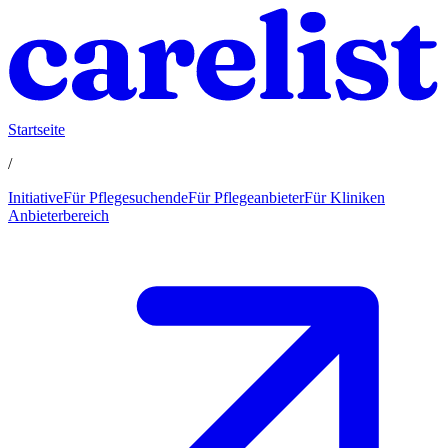
Startseite
/
Initiative
Für Pflegesuchende
Für Pflegeanbieter
Für Kliniken
Anbieterbereich