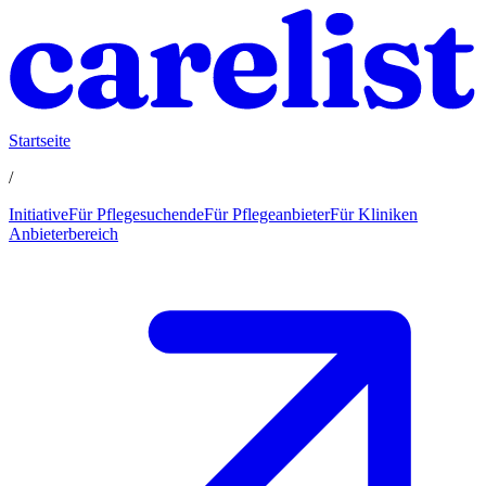
Startseite
/
Initiative
Für Pflegesuchende
Für Pflegeanbieter
Für Kliniken
Anbieterbereich