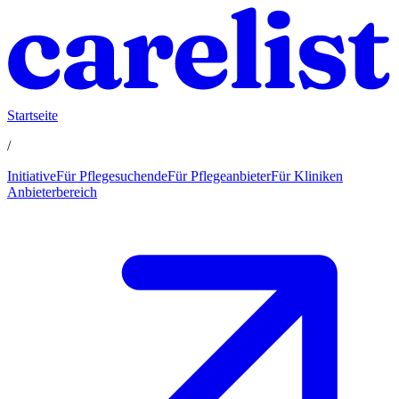
Startseite
/
Initiative
Für Pflegesuchende
Für Pflegeanbieter
Für Kliniken
Anbieterbereich