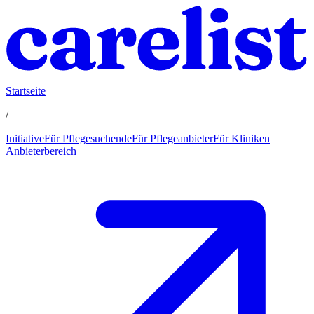
Startseite
/
Initiative
Für Pflegesuchende
Für Pflegeanbieter
Für Kliniken
Anbieterbereich