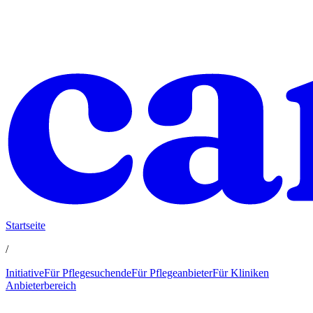
Startseite
/
Initiative
Für Pflegesuchende
Für Pflegeanbieter
Für Kliniken
Anbieterbereich