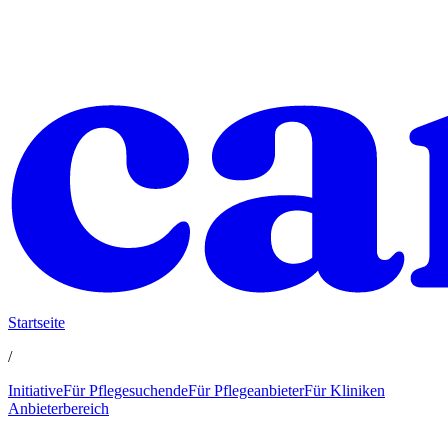
Startseite
/
Initiative
Für Pflegesuchende
Für Pflegeanbieter
Für Kliniken
Anbieterbereich