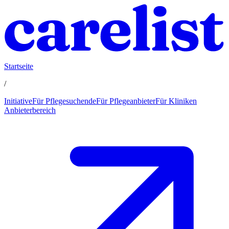
Startseite
/
Initiative
Für Pflegesuchende
Für Pflegeanbieter
Für Kliniken
Anbieterbereich