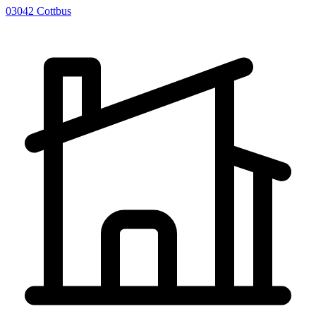
03042
Cottbus