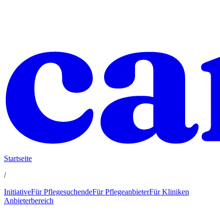
Startseite
/
Initiative
Für Pflegesuchende
Für Pflegeanbieter
Für Kliniken
Anbieterbereich