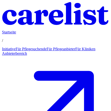
Startseite
/
Initiative
Für Pflegesuchende
Für Pflegeanbieter
Für Kliniken
Anbieterbereich