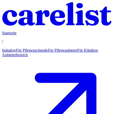
Startseite
/
Initiative
Für Pflegesuchende
Für Pflegeanbieter
Für Kliniken
Anbieterbereich