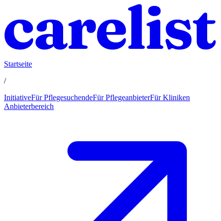
Startseite
/
Initiative
Für Pflegesuchende
Für Pflegeanbieter
Für Kliniken
Anbieterbereich