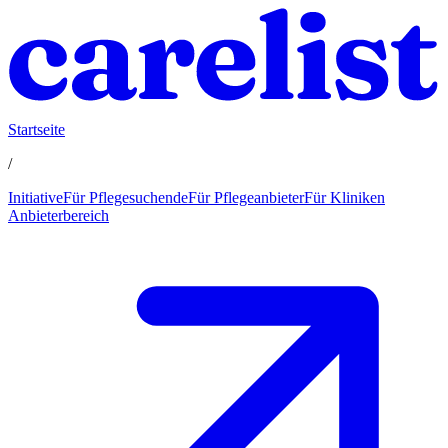
Startseite
/
Initiative
Für Pflegesuchende
Für Pflegeanbieter
Für Kliniken
Anbieterbereich