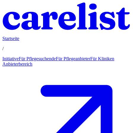
Startseite
/
Initiative
Für Pflegesuchende
Für Pflegeanbieter
Für Kliniken
Anbieterbereich