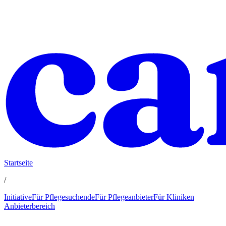
Startseite
/
Initiative
Für Pflegesuchende
Für Pflegeanbieter
Für Kliniken
Anbieterbereich