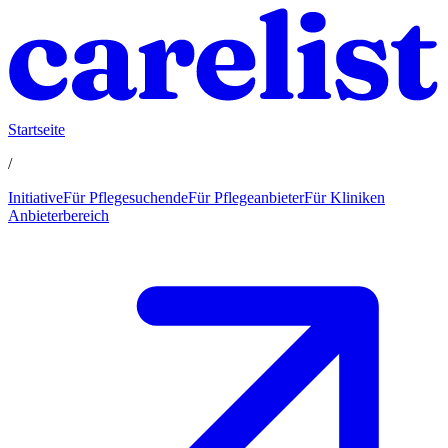
Startseite
/
Initiative
Für Pflegesuchende
Für Pflegeanbieter
Für Kliniken
Anbieterbereich