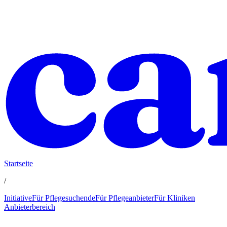
Startseite
/
Initiative
Für Pflegesuchende
Für Pflegeanbieter
Für Kliniken
Anbieterbereich