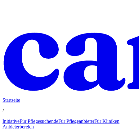
Startseite
/
Initiative
Für Pflegesuchende
Für Pflegeanbieter
Für Kliniken
Anbieterbereich