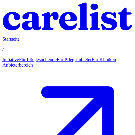
Startseite
/
Initiative
Für Pflegesuchende
Für Pflegeanbieter
Für Kliniken
Anbieterbereich