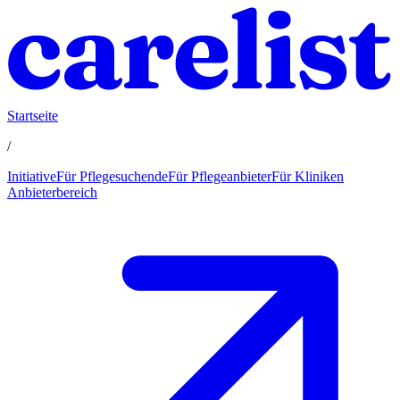
Startseite
/
Initiative
Für Pflegesuchende
Für Pflegeanbieter
Für Kliniken
Anbieterbereich