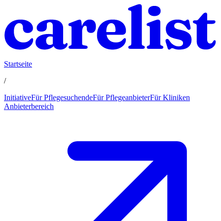
Startseite
/
Initiative
Für Pflegesuchende
Für Pflegeanbieter
Für Kliniken
Anbieterbereich