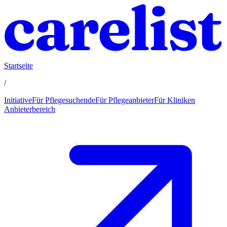
Startseite
/
Initiative
Für Pflegesuchende
Für Pflegeanbieter
Für Kliniken
Anbieterbereich