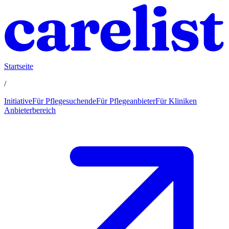
Startseite
/
Initiative
Für Pflegesuchende
Für Pflegeanbieter
Für Kliniken
Anbieterbereich