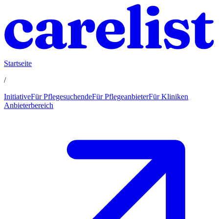
Startseite
/
Initiative
Für Pflegesuchende
Für Pflegeanbieter
Für Kliniken
Anbieterbereich