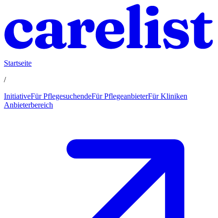
Startseite
/
Initiative
Für Pflegesuchende
Für Pflegeanbieter
Für Kliniken
Anbieterbereich