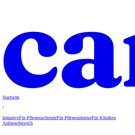
Startseite
/
Initiative
Für Pflegesuchende
Für Pflegeanbieter
Für Kliniken
Anbieterbereich