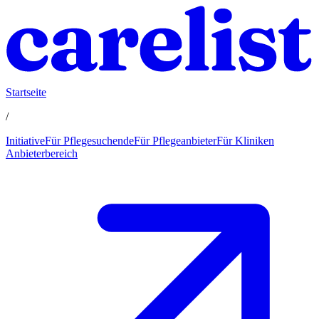
Startseite
/
Initiative
Für Pflegesuchende
Für Pflegeanbieter
Für Kliniken
Anbieterbereich