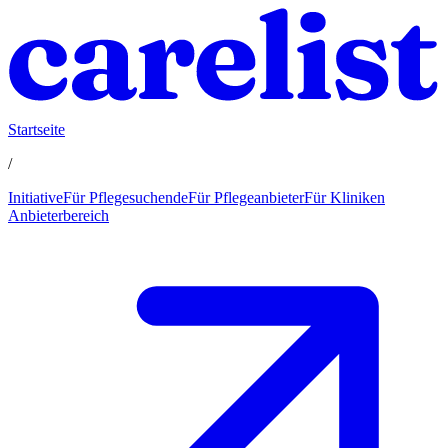
Startseite
/
Initiative
Für Pflegesuchende
Für Pflegeanbieter
Für Kliniken
Anbieterbereich