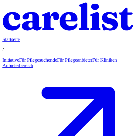
Startseite
/
Initiative
Für Pflegesuchende
Für Pflegeanbieter
Für Kliniken
Anbieterbereich