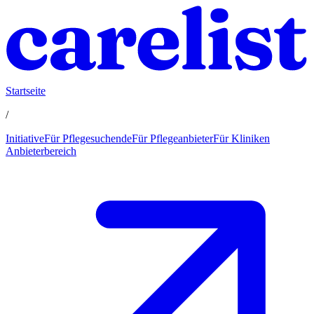
Startseite
/
Initiative
Für Pflegesuchende
Für Pflegeanbieter
Für Kliniken
Anbieterbereich