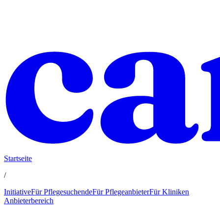
Startseite
/
Initiative
Für Pflegesuchende
Für Pflegeanbieter
Für Kliniken
Anbieterbereich