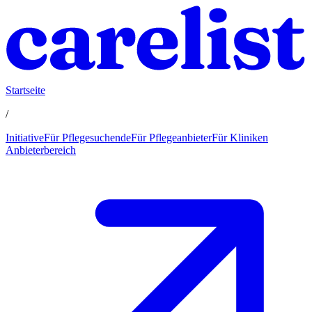
Startseite
/
Initiative
Für Pflegesuchende
Für Pflegeanbieter
Für Kliniken
Anbieterbereich