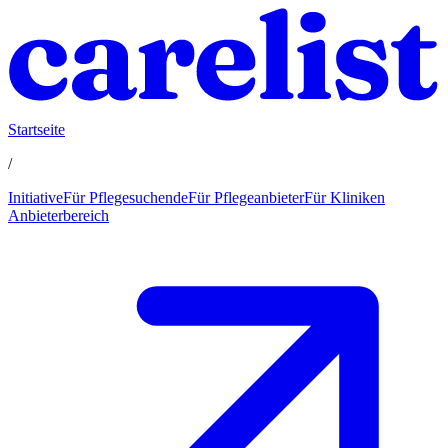
Startseite
/
Initiative
Für Pflegesuchende
Für Pflegeanbieter
Für Kliniken
Anbieterbereich