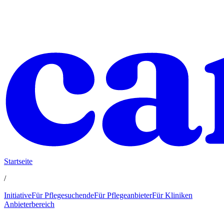
Startseite
/
Initiative
Für Pflegesuchende
Für Pflegeanbieter
Für Kliniken
Anbieterbereich