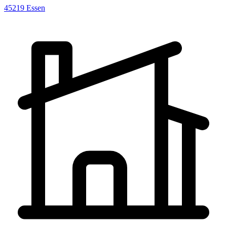
45219
Essen