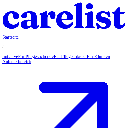
Startseite
/
Initiative
Für Pflegesuchende
Für Pflegeanbieter
Für Kliniken
Anbieterbereich