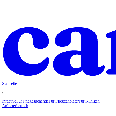
Startseite
/
Initiative
Für Pflegesuchende
Für Pflegeanbieter
Für Kliniken
Anbieterbereich