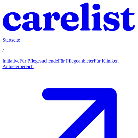
Startseite
/
Initiative
Für Pflegesuchende
Für Pflegeanbieter
Für Kliniken
Anbieterbereich