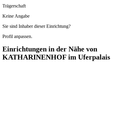
Trägerschaft
Keine Angabe
Sie sind Inhaber dieser Einrichtung?
Profil anpassen.
Einrichtungen in der Nähe von
KATHARINENHOF im Uferpalais
KATHARINENHOF mobil - Ambulanter Pflegedienst im
Uferpalais
Frieda-Arnheim-Promenade 14, 13585 Berlin