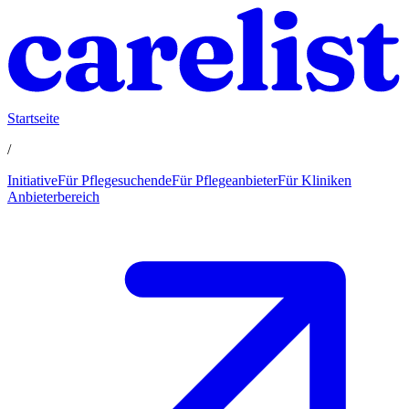
Startseite
/
Initiative
Für Pflegesuchende
Für Pflegeanbieter
Für Kliniken
Anbieterbereich