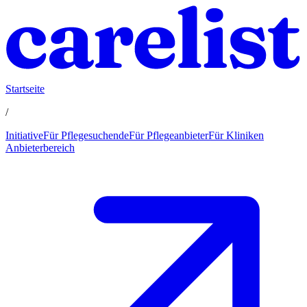
Startseite
/
Initiative
Für Pflegesuchende
Für Pflegeanbieter
Für Kliniken
Anbieterbereich