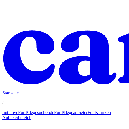
Startseite
/
Initiative
Für Pflegesuchende
Für Pflegeanbieter
Für Kliniken
Anbieterbereich