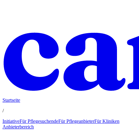
Startseite
/
Initiative
Für Pflegesuchende
Für Pflegeanbieter
Für Kliniken
Anbieterbereich