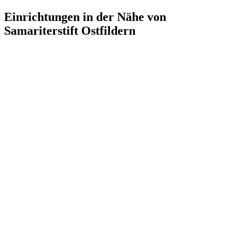
Einrichtungen in der Nähe von
Samariterstift Ostfildern
Tagespflege für Ältere
Scharnhauser Straße 25, 73760 Ostfildern