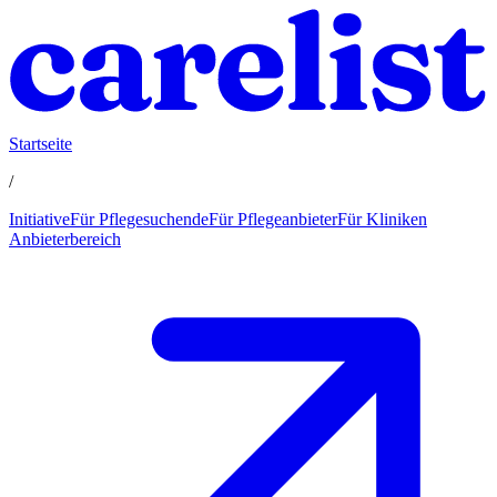
Startseite
/
Initiative
Für Pflegesuchende
Für Pflegeanbieter
Für Kliniken
Anbieterbereich