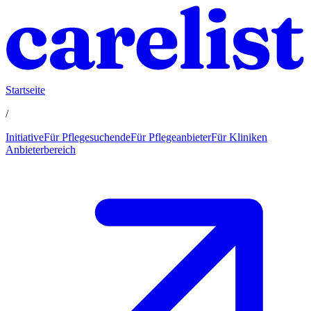
Startseite
/
Initiative
Für Pflegesuchende
Für Pflegeanbieter
Für Kliniken
Anbieterbereich