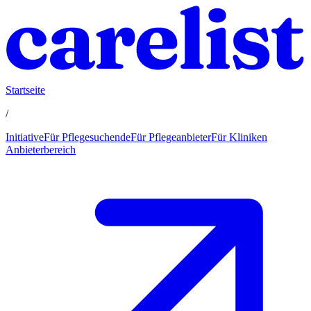
Startseite
/
Initiative
Für Pflegesuchende
Für Pflegeanbieter
Für Kliniken
Anbieterbereich