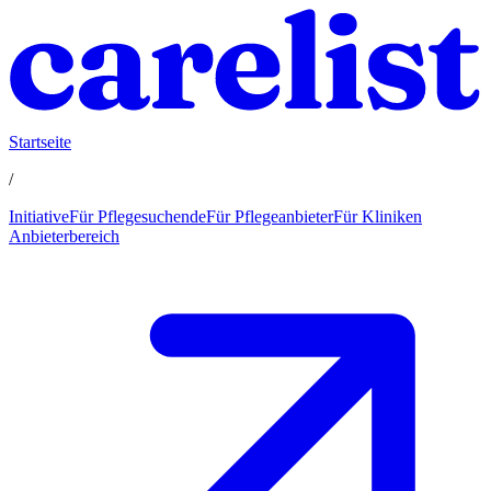
Startseite
/
Initiative
Für Pflegesuchende
Für Pflegeanbieter
Für Kliniken
Anbieterbereich