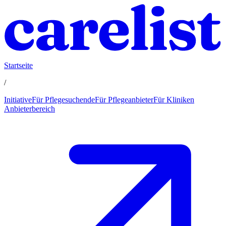
Startseite
/
Initiative
Für Pflegesuchende
Für Pflegeanbieter
Für Kliniken
Anbieterbereich